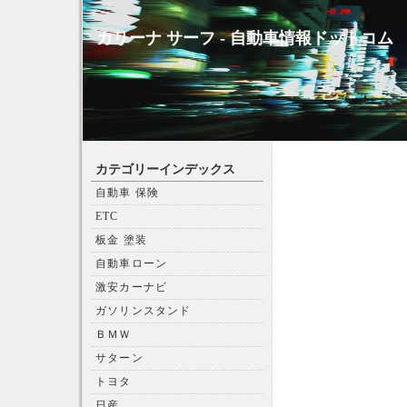
カリーナ サーフ - 自動車情報ドットコム
カテゴリーインデックス
自動車 保険
ETC
板金 塗装
自動車ローン
激安カーナビ
ガソリンスタンド
ＢＭＷ
サターン
トヨタ
日産