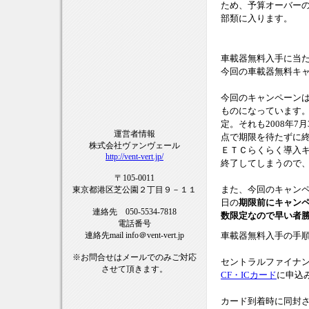
ため、予算オーバー
部類に入ります。
車載器無料入手に当
今回の車載器無料キ
今回のキャンペーンは
ものになっています。
定。それも2008年
運営者情報
点で期限を待たずに
株式会社ヴァンヴェール
ＥＴＣらくらく導入
http://vent-vert.jp/
終了してしまうので
〒105-0011
また、今回のキャンペ
東京都港区芝公園２丁目９－１１
日の
期限前にキャン
連絡先 050-5534-7818
数限定なので早い者
電話番号
車載器無料入手の手
連絡先mail info＠vent-vert.jp
※お問合せはメールでのみご対応
セントラルファイナ
させて頂きます。
CF・ICカード
に申込
カード到着時に同封さ