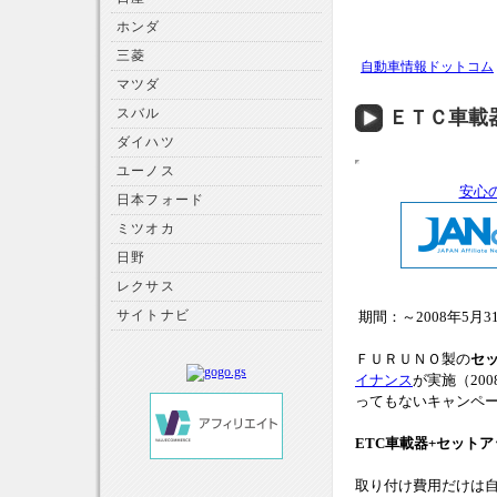
ホンダ
三菱
自動車情報ドットコム
マツダ
スバル
ＥＴＣ車載
ダイハツ
ユーノス
安心
日本フォード
ミツオカ
日野
レクサス
サイトナビ
期間：～2008年5月3
ＦＵＲＵＮＯ製の
セ
イナンス
が実施（20
ってもないキャンペ
ETC車載器+セットア
取り付け費用だけは自