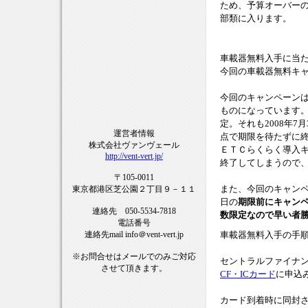
ため、予算オーバー
部類に入ります。
車載器無料入手に当
今回の車載器無料キ
今回のキャンペーンは
ものになっています。
定。それも2008年
運営者情報
点で期限を待たずに
株式会社ヴァンヴェール
ＥＴＣらくらく導入
http://vent-vert.jp/
終了してしまうので
〒105-0011
また、今回のキャンペ
東京都港区芝公園２丁目９－１１
日の
期限前にキャン
連絡先 050-5534-7818
数限定なので早い者
電話番号
車載器無料入手の手
連絡先mail info＠vent-vert.jp
※お問合せはメールでのみご対応
セントラルファイナ
させて頂きます。
CF・ICカード
に申込
カード到着時に同封さ