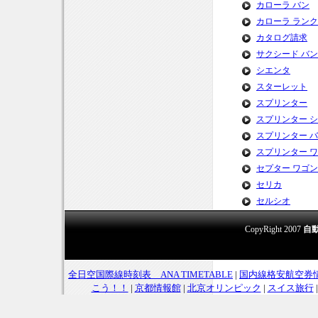
カローラ バン
カローラ ラン
カタログ請求
サクシード バン
シエンタ
スターレット
スプリンター
スプリンター 
スプリンター 
スプリンター 
セプター ワゴン
セリカ
セルシオ
CopyRight 2007
自
全日空国際線時刻表 ANA TIMETABLE
|
国内線格安航空券
こう！！
|
京都情報館
|
北京オリンピック
|
スイス旅行