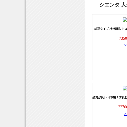
シエンタ 
純正タイプ 社外新品 ト
735
品質が良い 日本製！防炎起
227