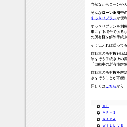
当然ながらローンや
そんな
ローン返済中
すっきりプラン
が便
すっきりプランを利
車にする場合である
の所有権を解除手続
そう伝えれば送って
自動車の所有権解除
除を行う手続き上の
「自動車の所有権解
自動車の所有権を解
きを行うことが可能
詳しくは
こちら
から
ｂＢ
ＭＲ－Ｓ
ＲＡＶ４
ＷｉＬＬ ＶＳ