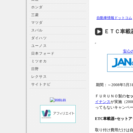
ホンダ
三菱
自動車情報ドットコム
マツダ
スバル
ＥＴＣ車載
ダイハツ
ユーノス
安心
日本フォード
ミツオカ
日野
レクサス
サイトナビ
期間：～2008年5月3
ＦＵＲＵＮＯ製の
セ
イナンス
が実施（20
ってもないキャンペ
ETC車載器+セットア
取り付け費用だけは自